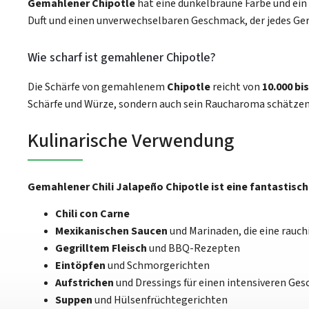
Gemahlener Chipotle
hat eine dunkelbraune Farbe und ein
Duft und einen unverwechselbaren Geschmack, der jedes Ger
Wie scharf ist gemahlener Chipotle?
Die Schärfe von gemahlenem
Chipotle
reicht von
10.000 bi
Schärfe und Würze, sondern auch sein Raucharoma schätzen
Kulinarische Verwendung
Gemahlener Chili Jalapeño Chipotle ist eine fantastisc
Chili con Carne
Mexikanischen Saucen
und Marinaden, die eine rauch
Gegrilltem Fleisch
und BBQ-Rezepten
Eintöpfen
und Schmorgerichten
Aufstrichen
und Dressings für einen intensiveren Ge
Suppen
und Hülsenfrüchtegerichten