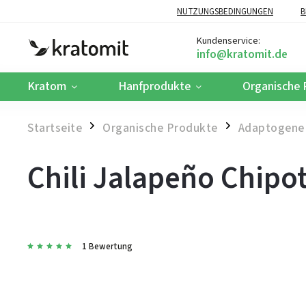
NUTZUNGSBEDINGUNGEN
B
Kundenservice:
Kratom
Hanfprodukte
Organische 
Startseite
Organische Produkte
Adaptogene
/
/
Chili Jalapeño Chipo
1 Bewertung