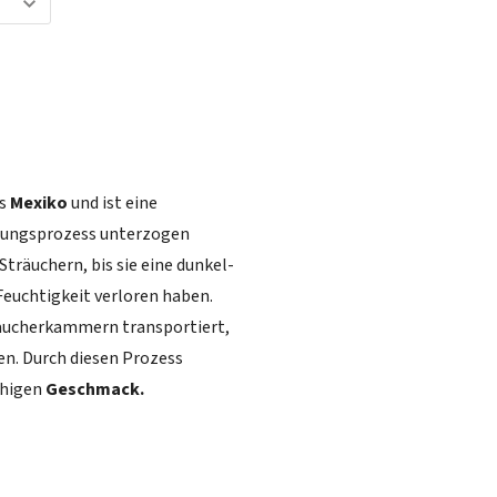
us
Mexiko
und ist eine
knungsprozess unterzogen
träuchern, bis sie eine dunkel-
Feuchtigkeit verloren haben.
Räucherkammern transportiert,
en. Durch diesen Prozess
chigen
Geschmack.