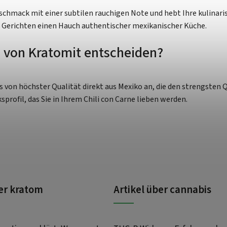
schmack mit einer subtilen rauchigen Note und hebt Ihre kulinari
n Gerichten einen Hauch authentischer mexikanischer Küche.
e von Kratomit entscheiden?
s von höchster Qualität direkt aus Mexiko an, die den strengsten 
ofil, das Sie in Ihrem Chili con Carne lieben werden.
ber kratom
Artikel über cannabis