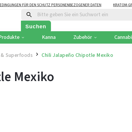
EDINGUNGEN FÜR DEN SCHUTZ PERSONENBEZOGENER DATEN
KRATOM-GR
Suchen
Produkte
Kanna
Zubehör
Cannab
 & Superfoods
Chili Jalapeño Chipotle Mexiko
/
tle Mexiko