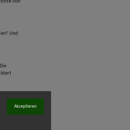
ichte von
fen? Und
Die
ckiert
Akzeptieren