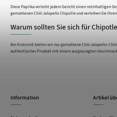
Diese Paprika verleiht jedem Gericht einen reichhaltigen Ge
gemahlenen Chili Jalapeño Chipotle und verleihen Sie Ihre
Warum sollten Sie sich für Chipotl
Bei Kratomit bieten wir nur gemahlene Chili Jalapeño-Chili
authentisches Produkt mit einem ausgeprägten Geschmackspr
Information
Artikel ü