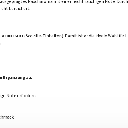
 ausgeprägtes Raucharoma mit einer leicht rauchigen Note. Durch 
icht bereichert.
s 20.000 SHU
(Scoville-Einheiten). Damit ist er die ideale Wahl für 
.
he Ergänzung zu:
ige Note erfordern
schmack