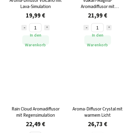
Aroma-Diffusor Volcano mit
Vulkan-Magma-
Lava-Simulation
Aromadiffusor mit
Lavaeffekt
19,99 €
21,99 €
In den
In den
Warenkorb
Warenkorb
Rain Cloud Aromadiffusor
Aroma-Diffusor Crystal mit
mit Regensimulation
warmem Licht
22,49 €
26,73 €