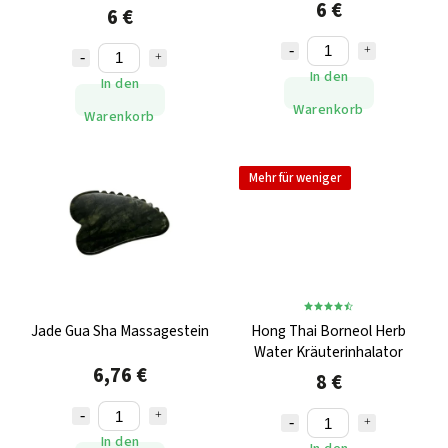
6 €
6 €
In den
In den
Warenkorb
Warenkorb
Mehr für weniger
Jade Gua Sha Massagestein
Hong Thai Borneol Herb
Water Kräuterinhalator
6,76 €
8 €
In den