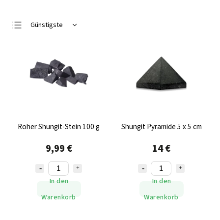
Günstigste
Teuerste
Meistverkauft
Alphabetisch
Roher Shungit-Stein 100 g
Shungit Pyramide 5 x 5 cm
9,99 €
14 €
In den
In den
Warenkorb
Warenkorb