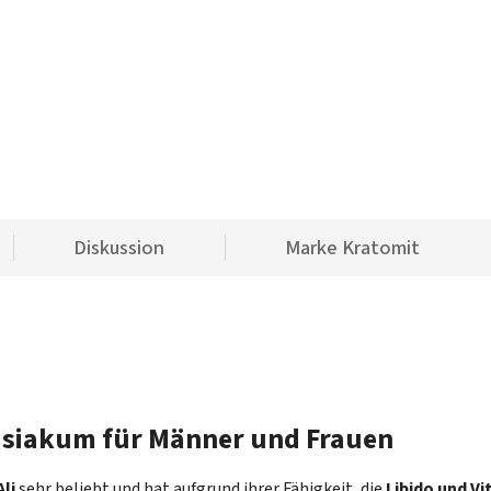
Diskussion
Marke
Kratomit
disiakum für Männer und Frauen
li
sehr beliebt und hat aufgrund ihrer Fähigkeit, die
Libido und Vi