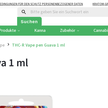
EDINGUNGEN FÜR DEN SCHUTZ PERSONENBEZOGENER DATEN
KRATOM-GR
Suchen
Produkte
Kanna
Zubehör
Cannab
ape
THC-R Vape pen Guava 1 ml
/
a 1 ml