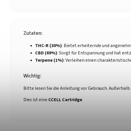
Zutaten:
THC-R (30%)
: Bietet erheiternde und angenehm
CBD (69%)
: Sorgt für Entspannung und hat e
Terpene (1%)
: Verleihen einen charakteristis
Wichtig:
Bitte lesen Sie die Anleitung vor Gebrauch. Außerhal
Dies ist eine
CCELL Cartridge
.