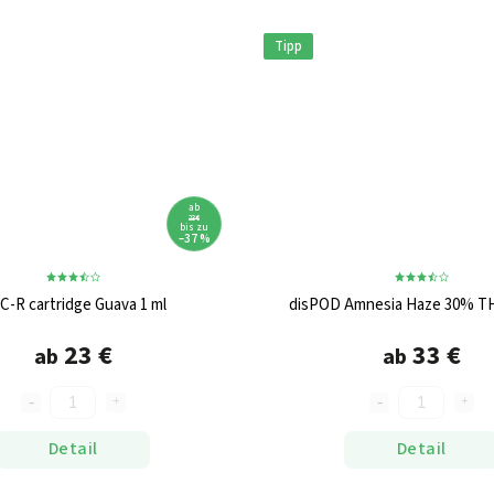
Tipp
ab
23 €
bis zu
–37 %
C-R cartridge Guava 1 ml
disPOD Amnesia Haze 30% TH
23 €
33 €
ab
ab
Detail
Detail