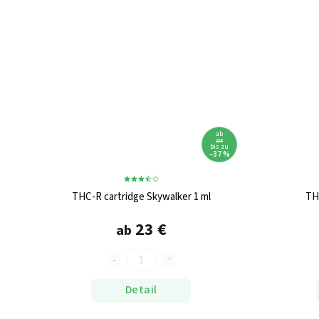
ab
23 €
bis zu
–37 %
THC-R cartridge Skywalker 1 ml
TH
23 €
ab
Detail