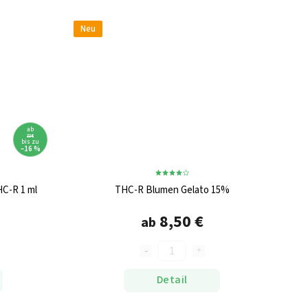
Neu
ab
33 €
bis zu
–16 %
C-R 1 ml
THC-R Blumen Gelato 15%
8,50 €
ab
Detail