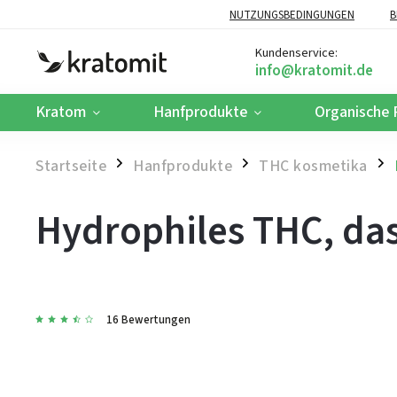
NUTZUNGSBEDINGUNGEN
B
Kundenservice:
Kratom
Hanfprodukte
Organische 
Startseite
Hanfprodukte
THC kosmetika
/
/
/
Hydrophiles THC, das 
16 Bewertungen