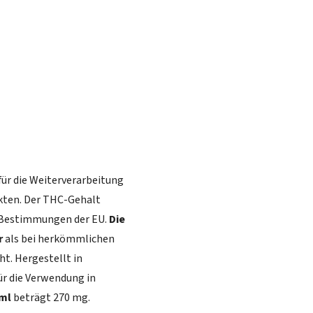
 für die Weiterverarbeitung
kten. Der THC-Gehalt
n Bestimmungen der EU.
Die
r
als bei herkömmlichen
t. Hergestellt in
für die Verwendung in
 ml
beträgt 270 mg.