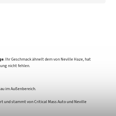
ge
. Ihr Geschmack ähnelt dem von Neville Haze, hat
ung nicht fehlen.
au im Außenbereich.
ert und stammt von Critical Mass Auto und Neville