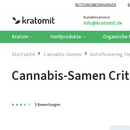
NUTZUNGSBEDINGUNGEN
B
Kundenservice:
Kratom
Hanfprodukte
Organische 
Startseite
Cannabis-Samen
Autoflowering H
/
/
Cannabis-Samen Criti
5 Bewertungen