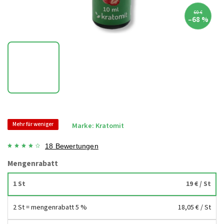
60 €
–68 %
Mehr für weniger
Marke:
Kratomit
18 Bewertungen
Mengenrabatt
1 St
19 €
/ St
2 St = mengenrabatt 5 %
18,05 €
/ St